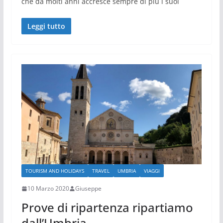
che da molti anni accresce sempre di più i suoi
Leggi tutto
TOURISM AND HOLIDAYS
TRAVEL
UMBRIA
VIAGGI
10 Marzo 2020
Giuseppe
Prove di ripartenza ripartiamo
dall’Umbria