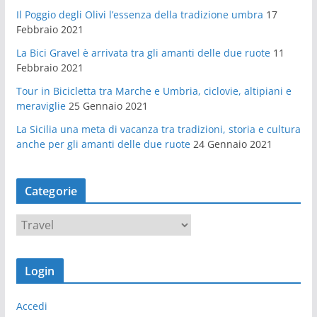
Il Poggio degli Olivi l’essenza della tradizione umbra
17
Febbraio 2021
La Bici Gravel è arrivata tra gli amanti delle due ruote
11
Febbraio 2021
Tour in Bicicletta tra Marche e Umbria, ciclovie, altipiani e
meraviglie
25 Gennaio 2021
La Sicilia una meta di vacanza tra tradizioni, storia e cultura
anche per gli amanti delle due ruote
24 Gennaio 2021
Categorie
C
a
t
Login
e
g
Accedi
o