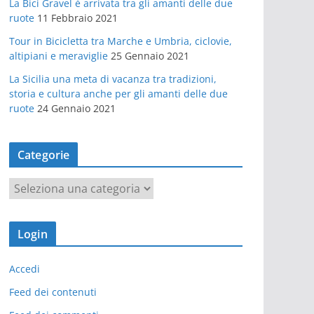
La Bici Gravel è arrivata tra gli amanti delle due
ruote
11 Febbraio 2021
Tour in Bicicletta tra Marche e Umbria, ciclovie,
altipiani e meraviglie
25 Gennaio 2021
La Sicilia una meta di vacanza tra tradizioni,
storia e cultura anche per gli amanti delle due
ruote
24 Gennaio 2021
Categorie
C
a
t
Login
e
g
Accedi
o
r
Feed dei contenuti
i