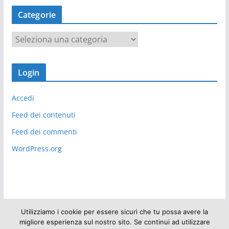
Categorie
C
a
t
Login
e
g
Accedi
o
r
Feed dei contenuti
i
Feed dei commenti
e
WordPress.org
Utilizziamo i cookie per essere sicuri che tu possa avere la
migliore esperienza sul nostro sito. Se continui ad utilizzare