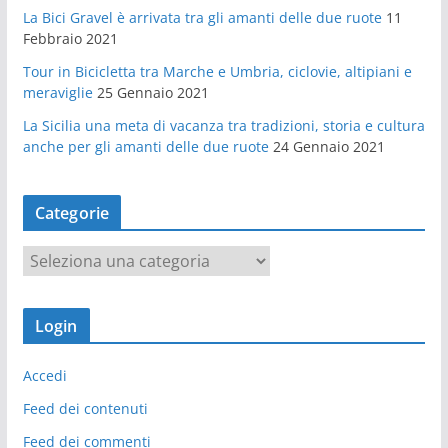
La Bici Gravel è arrivata tra gli amanti delle due ruote
11
Febbraio 2021
Tour in Bicicletta tra Marche e Umbria, ciclovie, altipiani e
meraviglie
25 Gennaio 2021
La Sicilia una meta di vacanza tra tradizioni, storia e cultura
anche per gli amanti delle due ruote
24 Gennaio 2021
Categorie
C
a
t
Login
e
g
Accedi
o
r
Feed dei contenuti
i
Feed dei commenti