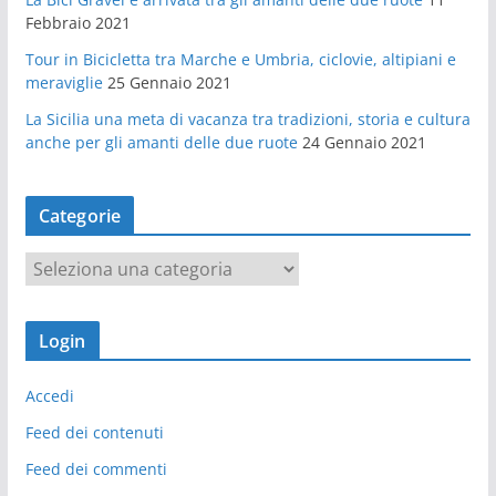
Febbraio 2021
Tour in Bicicletta tra Marche e Umbria, ciclovie, altipiani e
meraviglie
25 Gennaio 2021
La Sicilia una meta di vacanza tra tradizioni, storia e cultura
anche per gli amanti delle due ruote
24 Gennaio 2021
Categorie
C
a
t
Login
e
g
Accedi
o
r
Feed dei contenuti
i
Feed dei commenti
e