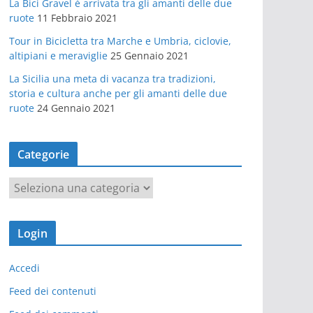
La Bici Gravel è arrivata tra gli amanti delle due
ruote
11 Febbraio 2021
Tour in Bicicletta tra Marche e Umbria, ciclovie,
altipiani e meraviglie
25 Gennaio 2021
La Sicilia una meta di vacanza tra tradizioni,
storia e cultura anche per gli amanti delle due
ruote
24 Gennaio 2021
Categorie
C
a
t
Login
e
g
Accedi
o
r
Feed dei contenuti
i