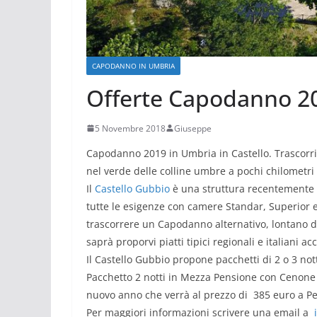
CAPODANNO IN UMBRIA
Offerte Capodanno 20
5 Novembre 2018
Giuseppe
Capodanno 2019 in Umbria in Castello. Trascorr
nel verde delle colline umbre a pochi chilometri
Il
Castello Gubbio
è una struttura recentemente r
tutte le esigenze con camere Standar, Superior e
trascorrere un Capodanno alternativo, lontano dal
saprà proporvi piatti tipici regionali e italiani ac
Il Castello Gubbio propone pacchetti di 2 o 3 nott
Pacchetto 2 notti in Mezza Pensione con Cenone
nuovo anno che verrà al prezzo di 385 euro a P
Per maggiori informazioni scrivere una email a