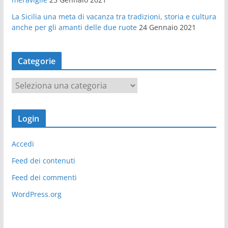
La Sicilia una meta di vacanza tra tradizioni, storia e cultura
anche per gli amanti delle due ruote
24 Gennaio 2021
Categorie
C
a
t
Login
e
g
Accedi
o
r
Feed dei contenuti
i
Feed dei commenti
e
WordPress.org