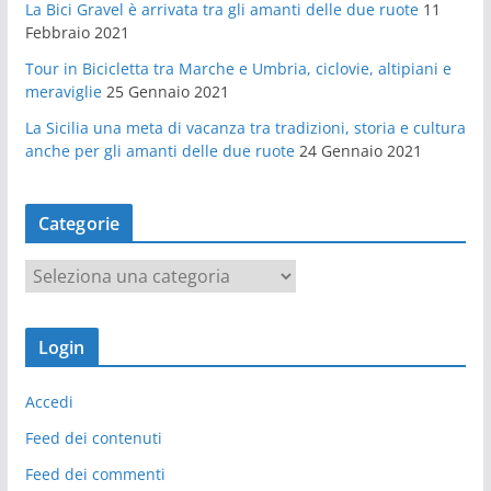
La Bici Gravel è arrivata tra gli amanti delle due ruote
11
Febbraio 2021
Tour in Bicicletta tra Marche e Umbria, ciclovie, altipiani e
meraviglie
25 Gennaio 2021
La Sicilia una meta di vacanza tra tradizioni, storia e cultura
anche per gli amanti delle due ruote
24 Gennaio 2021
Categorie
C
a
t
Login
e
g
Accedi
o
r
Feed dei contenuti
i
Feed dei commenti