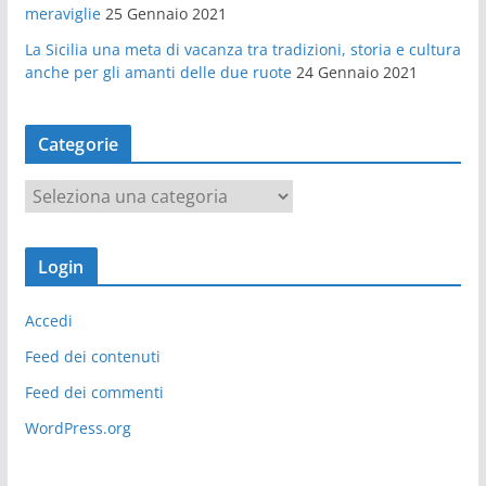
meraviglie
25 Gennaio 2021
La Sicilia una meta di vacanza tra tradizioni, storia e cultura
anche per gli amanti delle due ruote
24 Gennaio 2021
Categorie
C
a
t
Login
e
g
Accedi
o
r
Feed dei contenuti
i
Feed dei commenti
e
WordPress.org