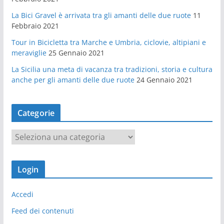
La Bici Gravel è arrivata tra gli amanti delle due ruote
11
Febbraio 2021
Tour in Bicicletta tra Marche e Umbria, ciclovie, altipiani e
meraviglie
25 Gennaio 2021
La Sicilia una meta di vacanza tra tradizioni, storia e cultura
anche per gli amanti delle due ruote
24 Gennaio 2021
Categorie
C
a
t
Login
e
g
Accedi
o
r
Feed dei contenuti
i