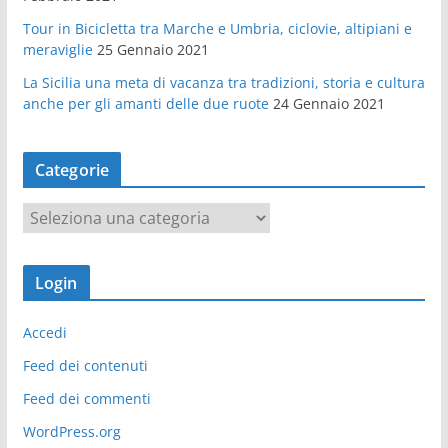
Tour in Bicicletta tra Marche e Umbria, ciclovie, altipiani e
meraviglie
25 Gennaio 2021
La Sicilia una meta di vacanza tra tradizioni, storia e cultura
anche per gli amanti delle due ruote
24 Gennaio 2021
Categorie
C
a
t
Login
e
g
Accedi
o
r
Feed dei contenuti
i
Feed dei commenti
e
WordPress.org