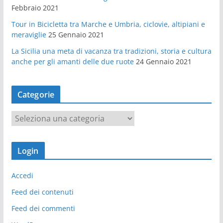
Febbraio 2021
Tour in Bicicletta tra Marche e Umbria, ciclovie, altipiani e
meraviglie
25 Gennaio 2021
La Sicilia una meta di vacanza tra tradizioni, storia e cultura
anche per gli amanti delle due ruote
24 Gennaio 2021
Categorie
C
a
t
Login
e
g
Accedi
o
r
Feed dei contenuti
i
Feed dei commenti
e