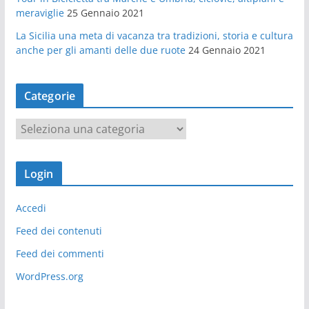
meraviglie
25 Gennaio 2021
La Sicilia una meta di vacanza tra tradizioni, storia e cultura
anche per gli amanti delle due ruote
24 Gennaio 2021
Categorie
C
a
t
Login
e
g
Accedi
o
r
Feed dei contenuti
i
Feed dei commenti
e
WordPress.org