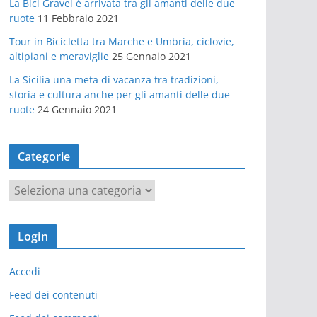
La Bici Gravel è arrivata tra gli amanti delle due
ruote
11 Febbraio 2021
Tour in Bicicletta tra Marche e Umbria, ciclovie,
altipiani e meraviglie
25 Gennaio 2021
La Sicilia una meta di vacanza tra tradizioni,
storia e cultura anche per gli amanti delle due
ruote
24 Gennaio 2021
Categorie
C
a
t
Login
e
g
Accedi
o
r
Feed dei contenuti
i