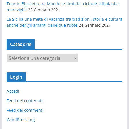
Tour in Bicicletta tra Marche e Umbria, ciclovie, altipiani e
meraviglie
25 Gennaio 2021
La Sicilia una meta di vacanza tra tradizioni, storia e cultura
anche per gli amanti delle due ruote
24 Gennaio 2021
Categorie
C
a
t
Login
e
g
Accedi
o
r
Feed dei contenuti
i
Feed dei commenti
e
WordPress.org