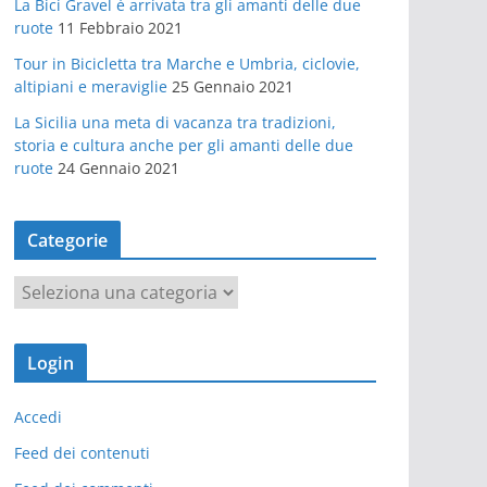
La Bici Gravel è arrivata tra gli amanti delle due
ruote
11 Febbraio 2021
Tour in Bicicletta tra Marche e Umbria, ciclovie,
altipiani e meraviglie
25 Gennaio 2021
La Sicilia una meta di vacanza tra tradizioni,
storia e cultura anche per gli amanti delle due
ruote
24 Gennaio 2021
Categorie
C
a
t
Login
e
g
Accedi
o
r
Feed dei contenuti
i